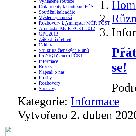
Hom
Vyhlášené soutěže
Dokumenty k soutěžím FČST
Soutěžní kalendáře
Různ
Výsledky soutěží
Rozhovory k Aminostar MČR FČST
Info
Aminostar MČR FČST 2012
GPC2013
Základní přehled
Oddíly
Přát
Struktura členských klubů
Proč být členem FČST
Informace
se!
Rezerva
Napsali o nás
Profily
Rozhovory
Podr
Síň slávy
Kategorie:
Informace
Vytvořeno 2. duben 202