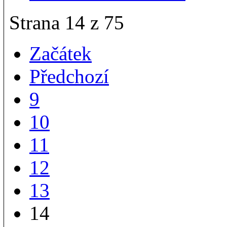
Strana 14 z 75
Začátek
Předchozí
9
10
11
12
13
14