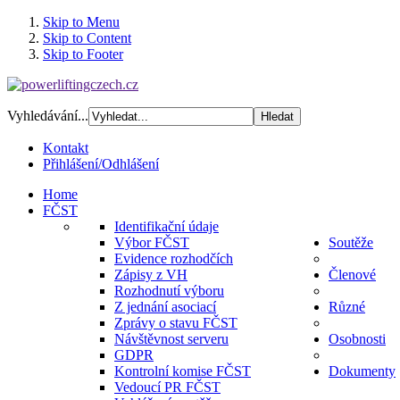
Skip to Menu
Skip to Content
Skip to Footer
Vyhledávání...
Kontakt
Přihlášení/Odhlášení
Home
FČST
Identifikační údaje
Výbor FČST
Soutěže
Evidence rozhodčích
Zápisy z VH
Členové
Rozhodnutí výboru
Z jednání asociací
Různé
Zprávy o stavu FČST
Návštěvnost serveru
Osobnosti
GDPR
Kontrolní komise FČST
Dokumenty
Vedoucí PR FČST