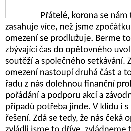
Přátelé, korona se nám t
zasahuje více, než jsme zpočátk
omezení se prodlužuje. Berme to
zbývající čas do opětovného uvoln
soutěží a společného setkávání. 
omezení nastoupí druhá část a to
řadu z nás dolehnou finanční pro
pořádání a podporu akcí a závodn
případů potřeba jinde. V klidu i 
řešení. Zdá se tedy, že nás čeká
zvládli jsme to dříve, zvládneme to