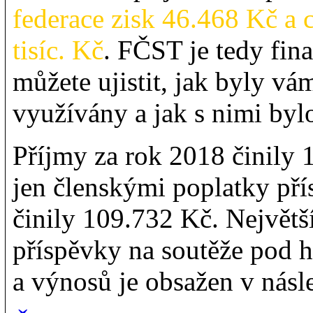
federace zisk 46.468 Kč a
tisíc. Kč
. FČST je tedy fin
můžete ujistit, jak byly vá
využívány a jak s nimi byl
Příjmy za rok 2018 činily 
jen členskými poplatky př
činily 109.732 Kč. Největší
příspěvky na soutěže pod 
a výnosů je obsažen v násl