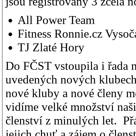
jsou registrovány 3 zcela
All Power Team
Fitness Ronnie.cz Vysoč
TJ Zlaté Hory
Do FČST vstoupila i řada n
uvedených nových klubech, 
nové kluby a nové členy m
vidíme velké množství naši
členství z minulých let. P
jejich chuť a zájem o člens