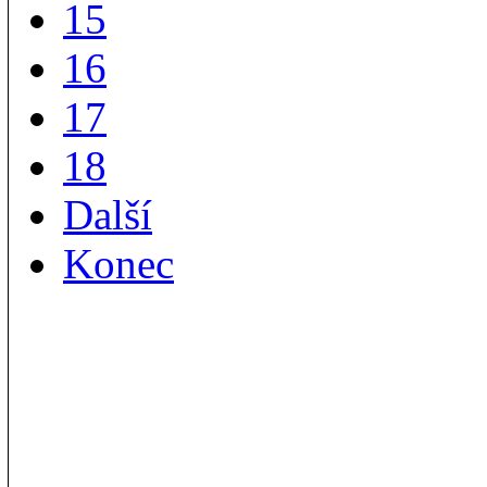
15
16
17
18
Další
Konec