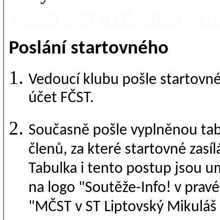
MČSR v ST a DŘ 2020 – Li
Poslání startovného
Vedoucí klubu pošle startovné
účet FČST.
Současně pošle vyplněnou tab
členů, za které startovné zasíl
Tabulka i tento postup jsou u
na logo "Soutěže-Info! v prav
"MČST v ST Liptovský Mikuláš