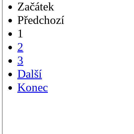
Začátek
Předchozí
1
2
3
Další
Konec