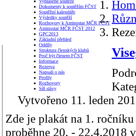
Hom
Vyhlášené soutěže
Dokumenty k soutěžím FČST
Soutěžní kalendáře
Různ
Výsledky soutěží
Rozhovory k Aminostar MČR FČST
Reze
Aminostar MČR FČST 2012
GPC2013
Základní přehled
Oddíly
Vise
Struktura členských klubů
Proč být členem FČST
Informace
Rezerva
Podr
Napsali o nás
Profily
Kate
Rozhovory
Síň slávy
Vytvořeno 11. leden 20
Zde je plakát na 1. ročník
proběhne 20. - 22.4.2018 