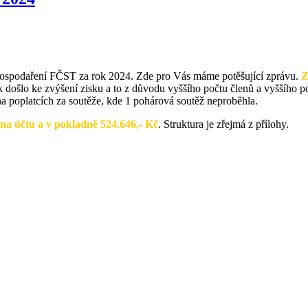
ospodaření FČST za rok 2024. Zde pro Vás máme potěšující zprávu.
Z
došlo ke zvýšení zisku a to z důvodu vyššího počtu členů a vyššího p
a poplatcích za soutěže, kde 1 pohárová soutěž neproběhla.
na účtu a v pokladně 524.646,- Kč
. Struktura je zřejmá z přílohy.