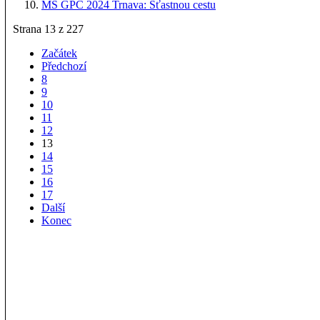
MS GPC 2024 Trnava: Šťastnou cestu
Strana 13 z 227
Začátek
Předchozí
8
9
10
11
12
13
14
15
16
17
Další
Konec