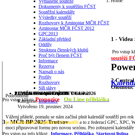
Home
Vyhlášené soutěže
Dokumenty k soutěžím FČST
Soutěžní kalendáře
Výsledky soutěží
Rozhovory k Aminostar MČR FČST
Aminostar MČR FČST 2012
GPC2013
1 - Videa
Základní přehled
Oddíly
Struktura členských klubů
Pro vstup k
Proč být členem FČST
soutěží 
Informace
Power
Rezerva
Napsali o nás
Profily
2 Centra
Kalendá
Rozhovory
Olomouc
Síň slávy
1 - Videa ze soutěží FČST
2 Central Europe Cup IPL Olomouc
3 - MČR BP 2026 Trutnov
PILSEN OPEN DEADLIFT CUP 2026
Podrobnosti
Propozice
On Line přihláška
Pro vstup klikni:
Kategorie:
Informace
Vytvořeno 19. prosinec 2024
Vážení přátelé, pomalu se nám začíná plnit kalendář soutěží pro r
3 - MČR BP 2026 Trutnov
je do kalendáře doplněno 19 soutěží
a to z federací GPC, XPC, W
moci připravovat formu pro novou sezónu. Pro zobrazení kalendáře 
Pro vstup na info klikni:
Informace,
Přihláška
,
Startovní listina