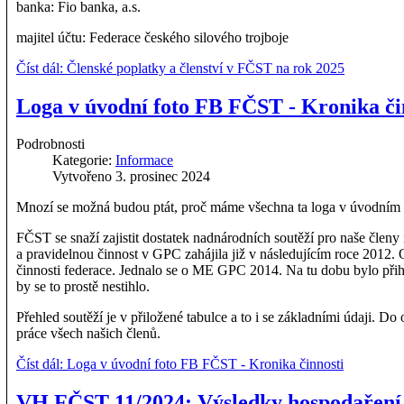
banka: Fio banka, a.s.
majitel účtu: Federace českého silového trojboje
Číst dál: Členské poplatky a členství v FČST na rok 2025
Loga v úvodní foto FB FČST - Kronika či
Podrobnosti
Kategorie:
Informace
Vytvořeno 3. prosinec 2024
Mnozí se možná budou ptát, proč máme všechna ta loga v úvodním f
FČST se snaží zajistit dostatek nadnárodních soutěží pro naše členy
a pravidelnou činnost v GPC zahájila již v následujícím roce 2012.
činnosti federace. Jednalo se o ME GPC 2014. Na tu dobu bylo přih
by se to prostě nestihlo.
Přehled soutěží je v přiložené tabulce a to i se základními údaji. 
práce všech našich členů.
Číst dál: Loga v úvodní foto FB FČST - Kronika činnosti
VH FČST 11/2024: Výsledky hospodaření