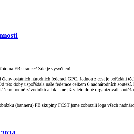
nnosti
oto na FB stránce? Zde je vysvětlení.
 i členy ostatních národních federací GPC. Jednou z cest je pořádání t
 Od této doby uspořádala naše federace celkem 6 nadnárodních soutěží. 
lášeno hodně závodníků a tak jsme již v této době organizovali soutěž
Do obrázku (banneru) FB skupiny FČST jsme zobrazili loga všech nadnár
 2024