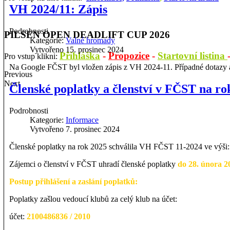
VH 2024/11: Zápis
Podrobnosti
PILSEN OPEN DEADLIFT CUP 2026
Kategorie:
Valné hromady
Vytvořeno 15. prosinec 2024
Přihláška
-
Propozice
-
Startovní listina
Pro vstup klikni:
Na Google FČST byl vložen zápis z VH 2024-11. Případné dotazy a 
Previous
Next
Členské poplatky a členství v FČST na ro
Podrobnosti
Kategorie:
Informace
Vytvořeno 7. prosinec 2024
Členské poplatky na rok 2025 schválila VH FČST 11-2024 ve výši
Zájemci o členství v FČST uhradí členské poplatky
do 28. února 2
Postup přihlášení a zaslání poplatků:
Poplatky zašlou vedoucí klubů za celý klub na účet:
účet:
2100486836 / 2010