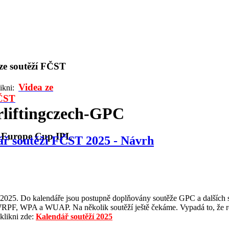
 ze soutěží FČST
Videa ze
likni:
FČST
liftingczech-GPC
l Europe Cup IPL
ř soutěží FČST 2025 - Návrh
ok 2025. Do kalendáře jsou postupně doplňovány soutěže GPC a dalších 
RPF, WPA a WUAP. Na několik soutěží ještě čekáme. Vypadá to, že r
klikni zde:
Kalendář soutěží 2025