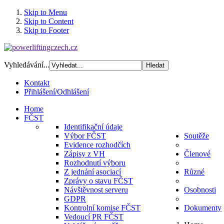
Skip to Menu
Skip to Content
Skip to Footer
Vyhledávání...
Kontakt
Přihlášení/Odhlášení
Home
FČST
Identifikační údaje
Výbor FČST
Soutěže
Evidence rozhodčích
Zápisy z VH
Členové
Rozhodnutí výboru
Z jednání asociací
Různé
Zprávy o stavu FČST
Návštěvnost serveru
Osobnosti
GDPR
Kontrolní komise FČST
Dokumenty
Vedoucí PR FČST