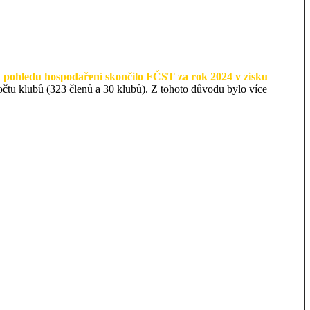
 pohledu hospodaření skončilo FČST za rok 2024 v zisku
očtu klubů (323 členů a 30 klubů). Z tohoto důvodu bylo více