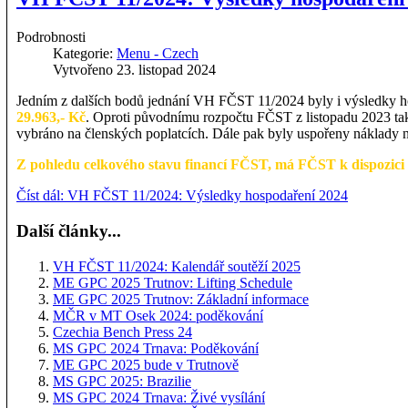
Podrobnosti
Kategorie:
Menu - Czech
Vytvořeno 23. listopad 2024
Jedním z dalších bodů jednání VH FČST 11/2024 byly i výsledky h
29.963,- Kč
. Oproti původnímu rozpočtu FČST z listopadu 2023 tak 
vybráno na členských poplatcích. Dále pak byly uspořeny náklady n
Z pohledu celkového stavu financí FČST, má FČST k dispozici 
Číst dál: VH FČST 11/2024: Výsledky hospodaření 2024
Další články...
VH FČST 11/2024: Kalendář soutěží 2025
ME GPC 2025 Trutnov: Lifting Schedule
ME GPC 2025 Trutnov: Základní informace
MČR v MT Osek 2024: poděkování
Czechia Bench Press 24
MS GPC 2024 Trnava: Poděkování
ME GPC 2025 bude v Trutnově
MS GPC 2025: Brazilie
MS GPC 2024 Trnava: Živé vysílání