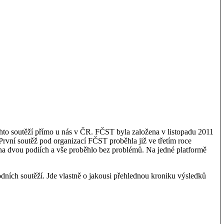
ěchto soutěží přímo u nás v ČR. FČST byla založena v listopadu 2011
První soutěž pod organizací FČST proběhla již ve třetím roce
 na dvou podiích a vše proběhlo bez problémů. Na jedné platformě
odních soutěží. Jde vlastně o jakousi přehlednou kroniku výsledků