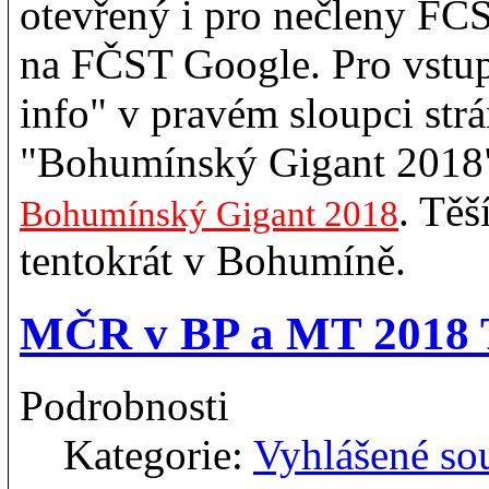
otevřený i pro nečleny FČS
na FČST Google. Pro vstup
info" v pravém sloupci str
"Bohumínský Gigant 2018".
. Těš
Bohumínský Gigant 2018
tentokrát v Bohumíně.
MČR v BP a MT 2018 Tr
Podrobnosti
Kategorie:
Vyhlášené so