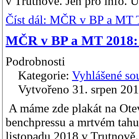
v Trutnově. Jen pro info. 
Číst dál: MČR v BP a MT 
MČR v BP a MT 2018: 
Podrobnosti
Kategorie:
Vyhlášené so
Vytvořeno 31. srpen 20
A máme zde plakát na Otev
benchpressu a mrtvém tahu,
listopadu 2018 v Trutnově.