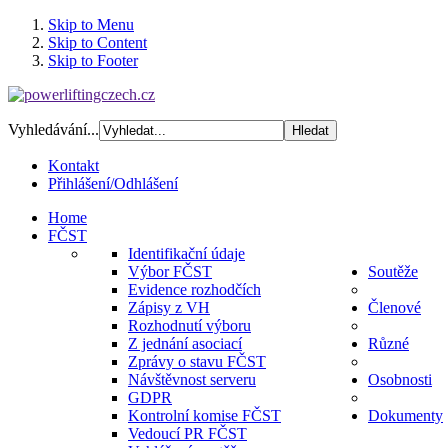
Skip to Menu
Skip to Content
Skip to Footer
Vyhledávání...
Kontakt
Přihlášení/Odhlášení
Home
FČST
Identifikační údaje
Výbor FČST
Soutěže
Evidence rozhodčích
Zápisy z VH
Členové
Rozhodnutí výboru
Z jednání asociací
Různé
Zprávy o stavu FČST
Návštěvnost serveru
Osobnosti
GDPR
Kontrolní komise FČST
Dokumenty
Vedoucí PR FČST