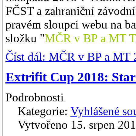
FČST a zahraniční závodník
pravém sloupci webu na ba
složku "
MČR v BP a MT T
Číst dál: MČR v BP a MT 
Extrifit Cup 2018: Sta
Podrobnosti
Kategorie:
Vyhlášené so
Vytvořeno 15. srpen 20