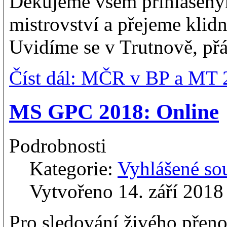
Děkujeme všem přihlášeným
mistrovství a přejeme klid
Uvidíme se v Trutnově, přá
Číst dál: MČR v BP a MT 20
MS GPC 2018: Online
Podrobnosti
Kategorie:
Vyhlášené so
Vytvořeno 14. září 2018
Pro sledování živého pře