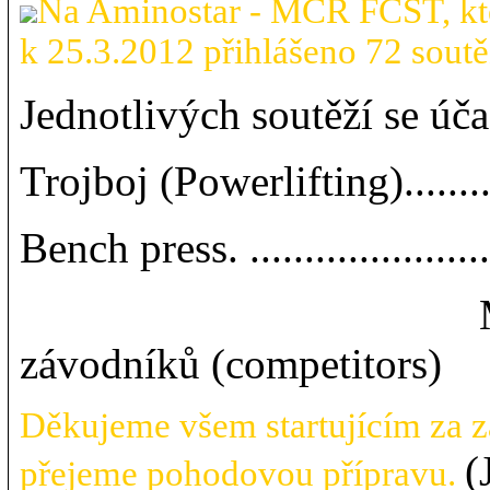
Na Aminostar - MČR FČST, kte
k 25.3.2012 přihlášeno 72 soutě
Jednotlivých soutěží se úča
Trojboj (Powerlifting)......
Bench press. .................
Mrtvý tah (Dead l
závodníků (competitors)
Děkujeme všem startujícím za 
(
přejeme pohodovou přípravu.