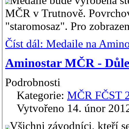
Medaile bude vyrobena st
MČR v Trutnově. Povrchov
"staromosaz". Pro zobrazen
Číst dál: Medaile na Ami
Aminostar MČR - Důlež
Podrobnosti
Kategorie:
MČR FČST 
Vytvořeno 14. únor 201
Všichni závodníci, kteří se