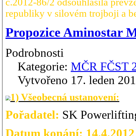
č.2012-86/2 odsouhlasila převze
republiky v silovém trojboji a 
Propozice Aminostar 
Podrobnosti
Kategorie:
MČR FČST 
Vytvořeno 17. leden 20
1) Všeobecná ustanovení:
Pořadatel:
SK Powerliftin
Datum konání: 14.4.2012