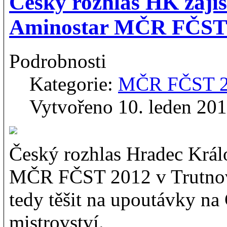
Český rozhlas HK zajis
Aminostar MČR FČS
Podrobnosti
Kategorie:
MČR FČST 
Vytvořeno 10. leden 20
Český rozhlas Hradec Král
MČR FČST 2012 v Trutnov
tedy těšit na upoutávky na
mistrovství.