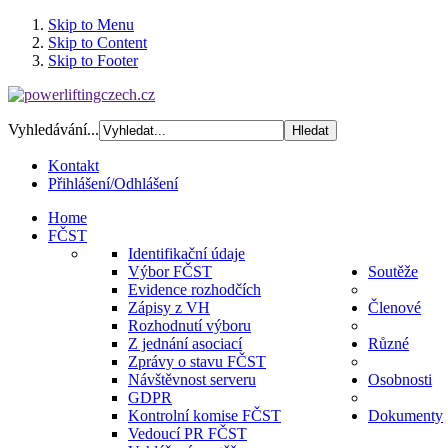
Skip to Menu
Skip to Content
Skip to Footer
Vyhledávání...
Kontakt
Přihlášení/Odhlášení
Home
FČST
Identifikační údaje
Výbor FČST
Soutěže
Evidence rozhodčích
Zápisy z VH
Členové
Rozhodnutí výboru
Z jednání asociací
Různé
Zprávy o stavu FČST
Návštěvnost serveru
Osobnosti
GDPR
Kontrolní komise FČST
Dokumenty
Vedoucí PR FČST