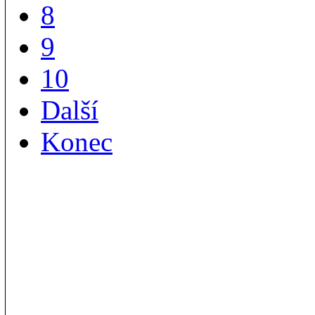
8
9
10
Další
Konec