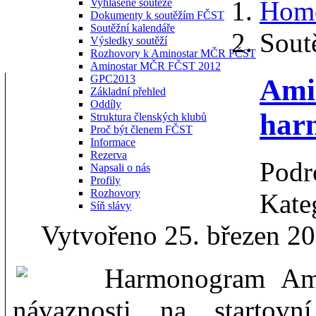
Hom
Vyhlášené soutěže
Dokumenty k soutěžím FČST
Soutěžní kalendáře
Sout
Výsledky soutěží
Rozhovory k Aminostar MČR FČST
Aminostar MČR FČST 2012
GPC2013
Ami
Základní přehled
Oddíly
har
Struktura členských klubů
Proč být členem FČST
Informace
Rezerva
Podr
Napsali o nás
Profily
Rozhovory
Kate
Síň slávy
Vytvořeno 25. březen 2
Harmonogram Am
návaznosti na startovn