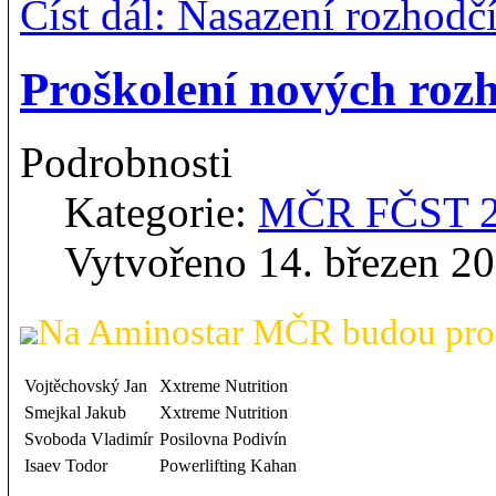
Číst dál: Nasazení rozhod
Proškolení nových ro
Podrobnosti
Kategorie:
MČR FČST 
Vytvořeno 14. březen 2
Na Aminostar MČR budou proš
Vojtěchovský Jan
Xxtreme Nutrition
Smejkal Jakub
Xxtreme Nutrition
Svoboda Vladimír
Posilovna Podivín
Isaev Todor
Powerlifting Kahan