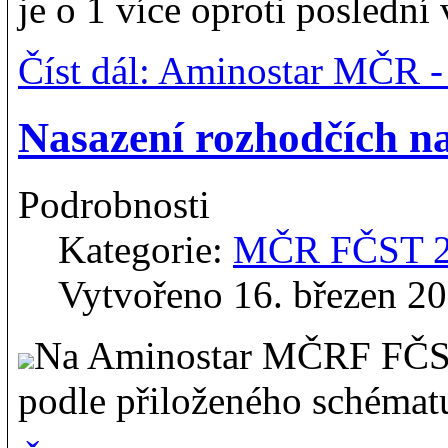
je o 1 více oproti poslední 
Číst dál: Aminostar MČR 
Nasazení rozhodčích 
Podrobnosti
Kategorie:
MČR FČST 
Vytvořeno 16. březen 2
Na Aminostar MČRF FČST
podle přiloženého schémat