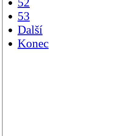
52
53
Další
Konec