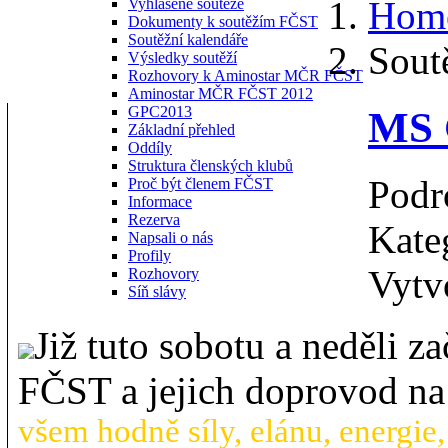
Hom
Vyhlášené soutěže
Dokumenty k soutěžím FČST
Soutěžní kalendáře
Sout
Výsledky soutěží
Rozhovory k Aminostar MČR FČST
Aminostar MČR FČST 2012
GPC2013
MS 
Základní přehled
Oddíly
Struktura členských klubů
Podr
Proč být členem FČST
Informace
Rezerva
Kate
Napsali o nás
Profily
Vytv
Rozhovory
Síň slávy
Již tuto sobotu a neděli z
FČST a jejich doprovod n
všem hodně síly, elánu, energie,