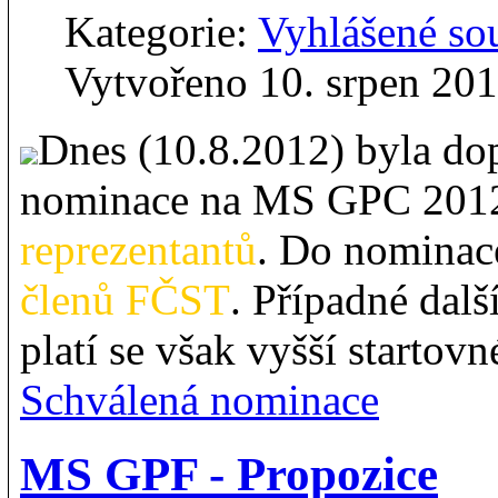
Kategorie:
Vyhlášené so
Vytvořeno 10. srpen 20
Dnes (10.8.2012) byla dop
nominace na MS GPC 201
reprezentantů
. Do nominac
členů FČST
. Případné dal
platí se však vyšší startovn
Schválená nominace
MS GPF - Propozice