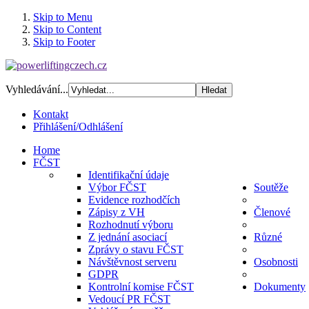
Skip to Menu
Skip to Content
Skip to Footer
Vyhledávání...
Kontakt
Přihlášení/Odhlášení
Home
FČST
Identifikační údaje
Výbor FČST
Soutěže
Evidence rozhodčích
Zápisy z VH
Členové
Rozhodnutí výboru
Z jednání asociací
Různé
Zprávy o stavu FČST
Návštěvnost serveru
Osobnosti
GDPR
Kontrolní komise FČST
Dokumenty
Vedoucí PR FČST