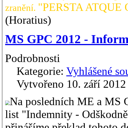
"PERSTA ATQUE OB
zranění.
(Horatius)
MS GPC 2012 - Inform
Podrobnosti
Kategorie:
Vyhlášené so
Vytvořeno 10. září 2012
Na posledních ME a MS G
list "Indemnity - Odškodněn
přinášíme překlad tohoto d