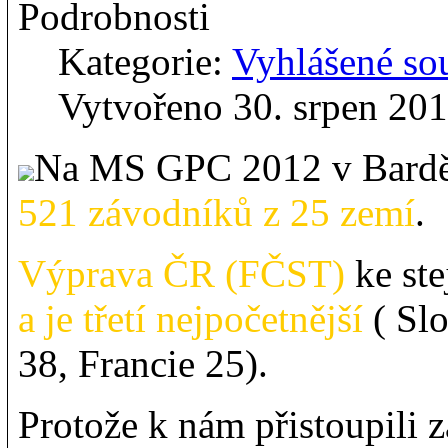
Podrobnosti
Kategorie:
Vyhlášené so
Vytvořeno 30. srpen 20
Na MS GPC 2012 v Barděj
521 závodníků z 25 zemí
.
Výprava ČR (FČST)
ke ste
a je třetí nejpočetnější
( Sl
38, Francie 25).
Protože k nám přistoupili z