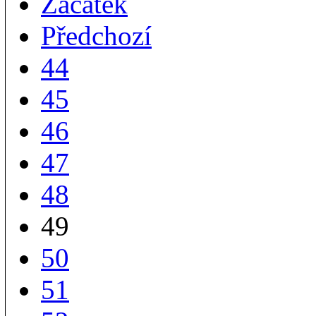
Začátek
Předchozí
44
45
46
47
48
49
50
51