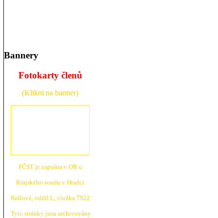
Bannery
Fotokarty členů
(Klikni na banner)
FČST je zapsána v OR u
Krajské
ho soudu v Hradci
Králové, oddíl L, vložka 7922
Tyto stránky jsou archivovány