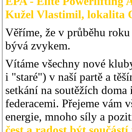
EPA - Elite Powerlifting
Kužel Vlastimil, lokalita
Věříme, že v průběhu roku j
bývá zvykem.
Vítáme všechny nové kluby
i "staré") v naší partě a tě
setkání na soutěžích doma i 
federacemi. Přejeme vám v
energie, mnoho síly a pozi
čest a radost být součástí