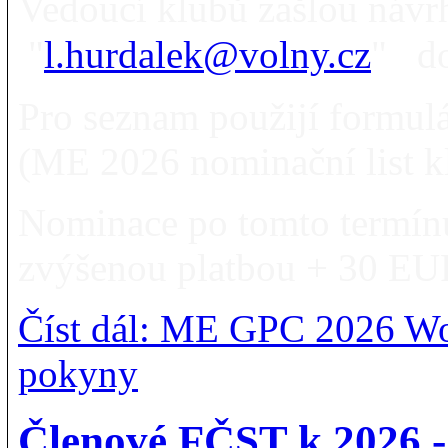
Vedoucí klubů zašlou návr
"
l.hurdalek@volny.cz
"
d
Pro seznam použijí formulá
(ME 2026 nominační list kl
Nominace po tomto termínu
zvýšenou platbou + 30 EU
Číst dál: ME GPC 2026 W
pokyny
Členové FČST k 2026 -