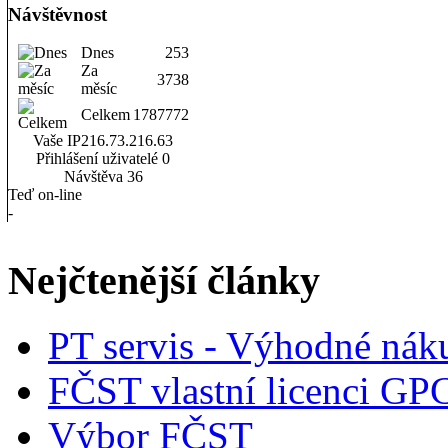
Návštěvnost
Dnes
253
Za
3738
měsíc
Celkem
1787772
Vaše IP
216.73.216.63
Přihlášení uživatelé
0
Návštěva
36
Teď on-line
-
Nejčtenější články
PT servis - Výhodné nák
FČST vlastní licenci GP
Výbor FČST