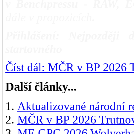
v Benchpressu - RAW, 
dále v propozicích
.
Přihlášení:
Nejpozději
startovného
Číst dál: MČR v BP 2026 T
Další články...
Aktualizované národní 
MČR v BP 2026 Trutnov:
ME GPC 2026 Wolverham