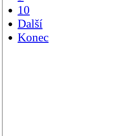
10
Další
Konec