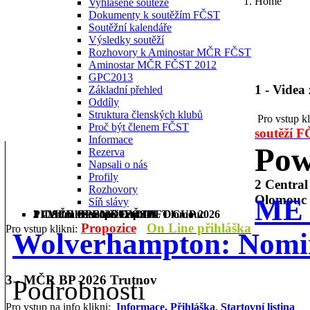
Home
Vyhlášené soutěže
Dokumenty k soutěžím FČST
Soutěžní kalendáře
Výsledky soutěží
Rozhovory k Aminostar MČR FČST
Aminostar MČR FČST 2012
GPC2013
1 - Videa
Základní přehled
Oddíly
Struktura členských klubů
Pro vstup k
Proč být členem FČST
soutěží 
Informace
Pow
Rezerva
Napsali o nás
Profily
2 Centra
Rozhovory
Olomouc
ME 
Síň slávy
1 - Videa ze soutěží FČST
2 Central Europe Cup IPL Olomouc
3 - MČR BP 2026 Trutnov
PILSEN OPEN DEADLIFT CUP 2026
Propozice
On Line přihláška
Pro vstup klikni:
Wolverhampton: Nomi
3 - MČR BP 2026 Trutnov
Podrobnosti
Pro vstup na info klikni:
Informace,
Přihláška
,
Startovní listina