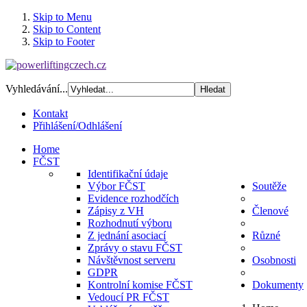
Skip to Menu
Skip to Content
Skip to Footer
Vyhledávání...
Kontakt
Přihlášení/Odhlášení
Home
FČST
Identifikační údaje
Výbor FČST
Soutěže
Evidence rozhodčích
Zápisy z VH
Členové
Rozhodnutí výboru
Z jednání asociací
Různé
Zprávy o stavu FČST
Návštěvnost serveru
Osobnosti
GDPR
Kontrolní komise FČST
Dokumenty
Vedoucí PR FČST