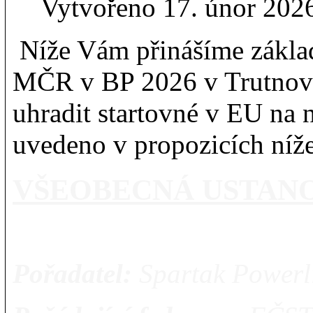
Vytvořeno 17. únor 202
Níže Vám přinášíme zákla
MČR v BP 2026 v Trutnově
uhradit startovné v EU na n
uvedeno v propozicích níž
VŠEOBECNÁ 
Pořadatel:
Spartak Powerli