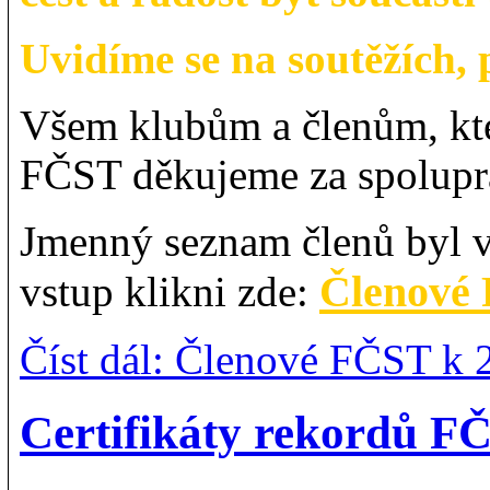
Uvidíme se na soutěžích, 
Všem klubům a členům, kte
FČST děkujeme za spoluprá
Jmenný seznam členů byl 
Členové
vstup klikni zde:
Číst dál: Členové FČST k 
Certifikáty rekordů F