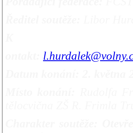
Pořádající federace:
FČST
Ředitel soutěže:
Libor Hur
K
ontakt:
l.hurdalek@volny.
Datum konání: 2. května 
Místo konání:
Rudolfa Fr
tělocvična ZŠ R. Frimla Tr
Charakter soutěže:
Otevř