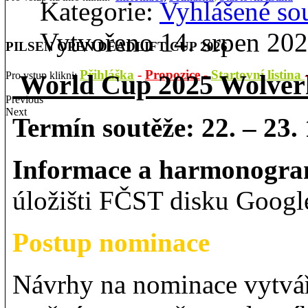
Kategorie:
Vyhlášené so
Vytvořeno 14. srpen 20
PILSEN OPEN DEADLIFT CUP 2026
Přihláška
-
Propozice
-
Startovní listina
Pro vstup klikni:
World Cup 2025 Wolver
Previous
Next
Termín soutěže: 22. – 23.
Informace a harmonogr
úložišti FČST disku Google
Postup nominace
Návrhy na nominace vytvář