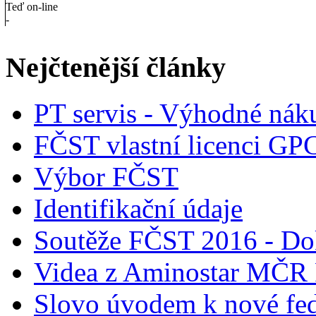
Teď on-line
-
Nejčtenější články
PT servis - Výhodné nák
FČST vlastní licenci GP
Výbor FČST
Identifikační údaje
Soutěže FČST 2016 - Do
Videa z Aminostar MČR
Slovo úvodem k nové fed