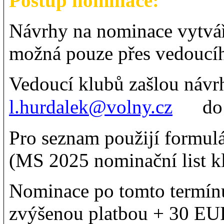
Postup nominace:
Návrhy na nominace vytvář
možná pouze přes vedoucí
Vedoucí klubů zašlou návr
l.hurdalek@volny.cz
d
Pro seznam použijí formulá
(MS 2025 nominační list kl
Nominace po tomto termínu
zvýšenou platbou + 30 EU