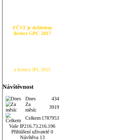
FČST je držitelem
licence GPC 2017
a licence IPL 2025
Návštěvnost
Dnes
434
Za
3919
měsíc
Celkem
1787953
Vaše IP
216.73.216.196
Přihlášení uživatelé
0
Návštěva
13