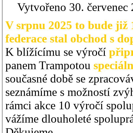
Vytvořeno 30. červenec
V srpnu 2025 to bude již 1
federace stal obchod s do
K blížícímu se výročí
přip
panem Trampotou
speciál
současné době se zpracováv
seznámíme s možností zvý
rámci akce 10 výročí spolup
vážíme dlouholeté spoluprá
Děkujeme.