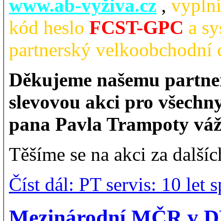
www.ab-vyživa.cz
,
vyplní
kód heslo
FCST-GPC
a sy
partnerský velkoobchodní ce
Děkujeme našemu partner
slevovou akci pro všechny
pana Pavla Trampoty váž
Těšíme se na akci za dalšíc
Číst dál: PT servis: 10 let
Mezinárodní MČR v D