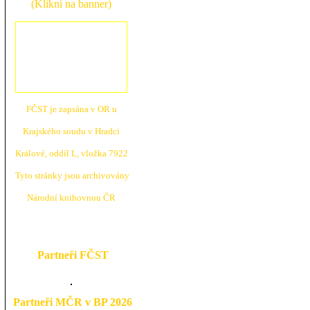
(Klikni na banner)
FČST je zapsána v OR u
Krajské
ho soudu v Hradci
Králové, oddíl L, vložka 7922
Tyto stránky jsou archivovány
N
árodní knihovnou ČR
Partneři FČST
Partneři MČR v BP 2026