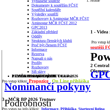
Home
Vyhlášené soutěže
Dokumenty k soutěžím FČST
Soutěžní kalendáře
Výsledky soutěží
Rozhovory k Aminostar MČR FČST
Aminostar MČR FČST 2012
GPC2013
1 - Videa
Základní přehled
Oddíly
Struktura členských klubů
Pro vstup k
Proč být členem FČST
soutěží 
Informace
Pow
Rezerva
Napsali o nás
Profily
2 Centra
Rozhovory
Olomouc
GPC
Síň slávy
1 - Videa ze soutěží FČST
2 Central Europe Cup IPL Olomouc
3 - MČR BP 2026 Trutnov
PILSEN OPEN DEADLIFT CUP 2026
Propozice
On Line přihláška
Pro vstup klikni:
Nominančí pokyny
3 - MČR BP 2026 Trutnov
Podrobnosti
Pro vstup na info klikni:
Informace,
Přihláška
,
Startovní listina