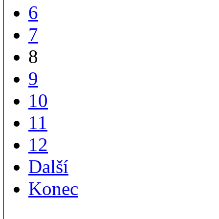
6
7
8
9
10
11
12
Další
Konec