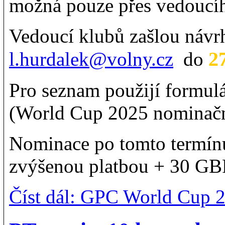
možná pouze přes vedoucí
Vedoucí klubů zašlou návr
2
l.hurdalek@volny.cz
do
Pro seznam použijí formulá
(World Cup 2025 nominační 
Nominace po tomto termínu
zvýšenou platbou + 30 GBP 
Číst dál: GPC World Cup 