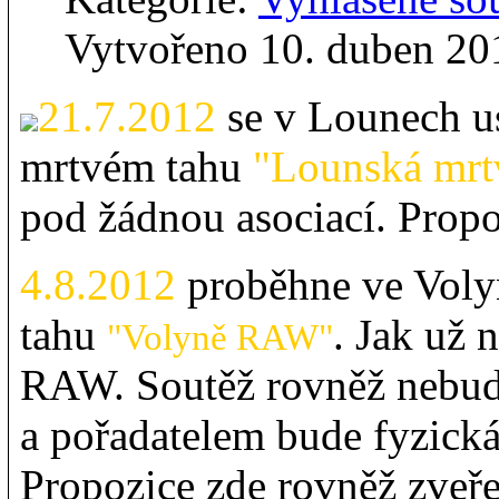
Vytvořeno 10. duben 20
21.7.2012
se v Lounech u
mrtvém tahu
"Lounská mrt
pod žádnou asociací. Propo
4.8.2012
proběhne ve Voly
tahu
. Jak už 
"Volyně RAW"
RAW. Soutěž rovněž nebud
a pořadatelem bude fyzick
Propozice zde rovněž zveř