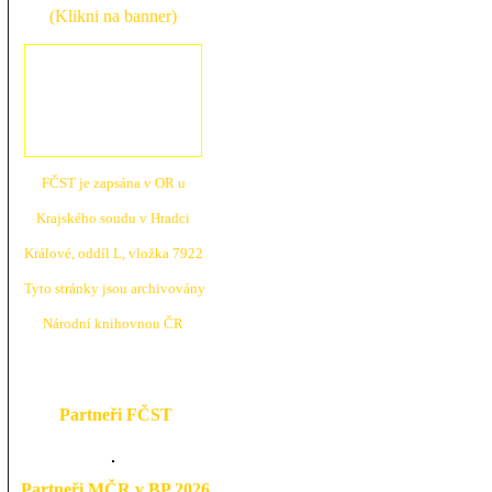
(Klikni na banner)
FČST je zapsána v OR u
Krajské
ho soudu v Hradci
Králové, oddíl L, vložka 7922
Tyto stránky jsou archivovány
N
árodní knihovnou ČR
Partneři FČST
Partneři MČR v BP 2026