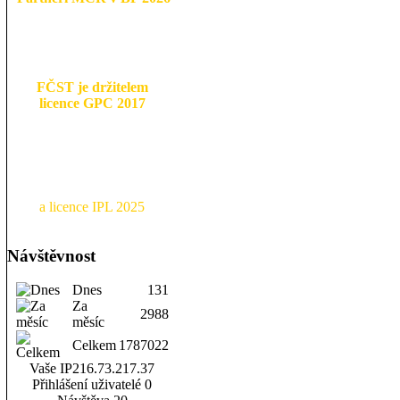
FČST je držitelem
licence GPC 2017
a licence IPL 2025
Návštěvnost
Dnes
131
Za
2988
měsíc
Celkem
1787022
Vaše IP
216.73.217.37
Přihlášení uživatelé
0