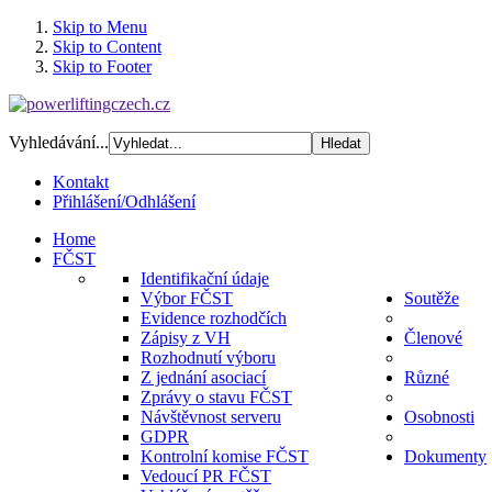
Skip to Menu
Skip to Content
Skip to Footer
Vyhledávání...
Kontakt
Přihlášení/Odhlášení
Home
FČST
Identifikační údaje
Výbor FČST
Soutěže
Evidence rozhodčích
Zápisy z VH
Členové
Rozhodnutí výboru
Z jednání asociací
Různé
Zprávy o stavu FČST
Návštěvnost serveru
Osobnosti
GDPR
Kontrolní komise FČST
Dokumenty
Vedoucí PR FČST