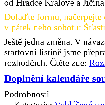
od Hradce Králové a Jičína 
Dolaďte formu, načerpejte e
v pátek nebo sobotu: Šťast
Ještě jedna změna. V náva
startovní listině jsme přep
rozhodčích. Čtěte zde:
Roz
Doplnění kalendáře sou
Podrobnosti
Kategorie:
Vyhlášené so