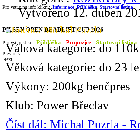
Pro vstup na info klikni:
Informace,
Přihláška
,
Startovní listina
Vytvořeno 12. duben 20
Jméno: Michal Puzrla
PILSEN OPEN DEADLIFT CUP 2026
Přihláška
-
Propozice
-
Startovní listina
Pro vstup klikni:
Váhová kategorie: do 110
Previous
Next
Věková kategorie: do 23 le
Výkony: 200kg benčpres
Klub: Power Břeclav
Číst dál: Michal Puzrla -