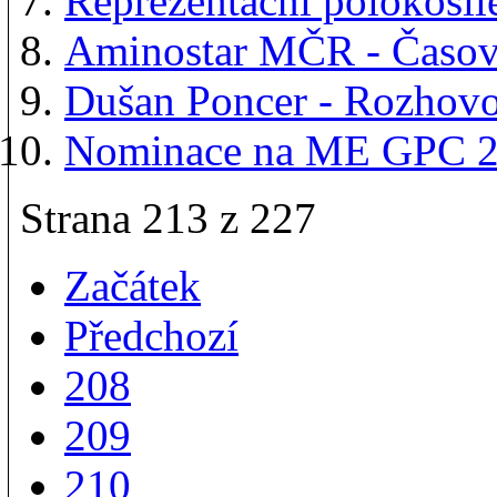
Reprezentační polokošil
Aminostar MČR - Časov
Dušan Poncer - Rozhov
Nominace na ME GPC 
Strana 213 z 227
Začátek
Předchozí
208
209
210