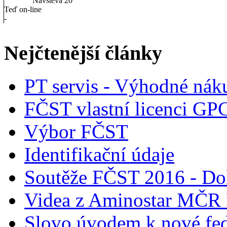
Návštěva
20
Teď on-line
-
Nejčtenější články
PT servis - Výhodné nák
FČST vlastní licenci GP
Výbor FČST
Identifikační údaje
Soutěže FČST 2016 - Do
Videa z Aminostar MČR
Slovo úvodem k nové fed