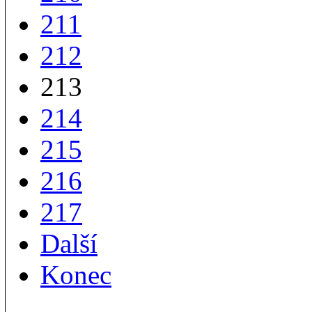
211
212
213
214
215
216
217
Další
Konec