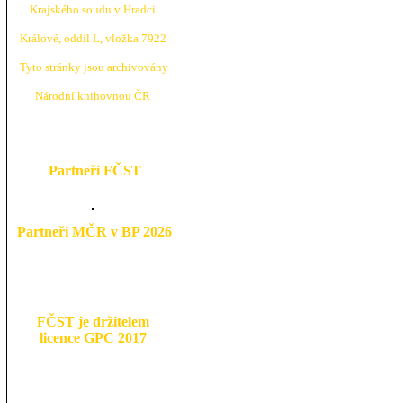
Krajské
ho soudu v Hradci
Králové, oddíl L, vložka 7922
Tyto stránky jsou archivovány
N
árodní knihovnou ČR
Partneři FČST
Partneři MČR v BP 2026
FČST je držitelem
licence GPC 2017