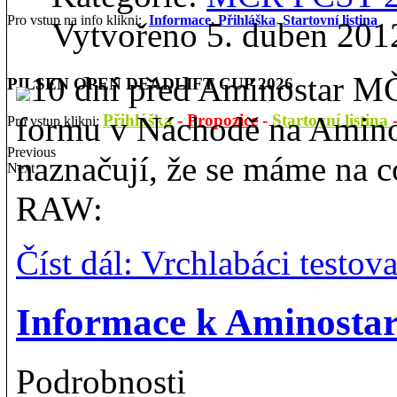
Pro vstup na info klikni:
Informace,
Přihláška
,
Startovní listina
Vytvořeno 5. duben 201
10 dní před Aminostar MČR
PILSEN OPEN DEADLIFT CUP 2026
formu v Náchodě na Amino
Přihláška
-
Propozice
-
Startovní listina
Pro vstup klikni:
Previous
naznačují, že se máme na c
Next
RAW:
Číst dál: Vrchlabáci testo
Informace k Aminost
Podrobnosti